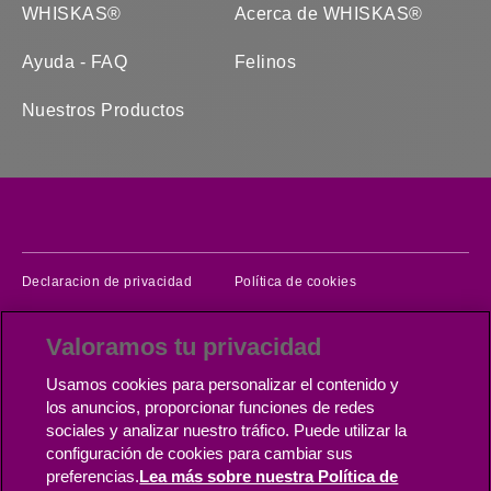
WHISKAS®
Acerca de WHISKAS®
Ayuda - FAQ
Felinos
Nuestros Productos
(opens in new window)
(opens in new windo
Declaracion de privacidad
Política de cookies
(opens in new window)
Términos del servicio
Contáctanos
Valoramos tu privacidad
(opens in new window)
(opens in new wi
Accesibilidad
Cadena de suministro
Usamos cookies para personalizar el contenido y
(opens in new window)
Configuración de cookies
carreras
los anuncios, proporcionar funciones de redes
sociales y analizar nuestro tráfico. Puede utilizar la
configuración de cookies para cambiar sus
Copyright © Mars 2026 (Whiskas)®, Propiedad de Mars Incorporated
preferencias.
Lea más sobre nuestra Política de
y sus Filiales.