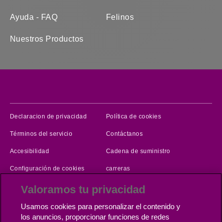
Ayuda - FAQ
Felinos
Nuestros Productos
(opens in new window)
(opens in new windo
Declaracion de privacidad
Política de cookies
(opens in new window)
Términos del servicio
Contáctanos
(opens in new window)
(opens in new wi
Accesibilidad
Cadena de suministro
(opens in new window)
Configuración de cookies
carreras
Valoramos tu privacidad
Copyright © Mars 2026 (Whiskas)®, Propiedad de Mars Incorporated
Usamos cookies para personalizar el contenido y
y sus Filiales.
los anuncios, proporcionar funciones de redes