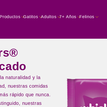
Skip to main content
 Productos
Gatitos
Adultos
7+ Años
Felinos
rs®
scado
a naturalidad y la
idad, nuestras comidas
 más rápido que nunca.
stinguido, nuestras