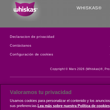
WHISKAS®
(opens in new window)
Declaracion de privacidad
Contáctanos
Configuración de cookies
Copyright © Mars 2026 (Whiskas)®, Prop
Ver otras marcas de Mars
Valoramos tu privacidad
Usamos cookies para personalizar el contenido y los anuncios, 
(opens in new window)
Ver aquí
sus preferencias.
Lea más sobre nuestra Política de cookies