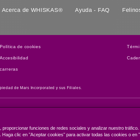
Acerca de WHISKAS®
Ayuda - FAQ
Felino
(opens in new window)
(open
Política de cookies
Térmi
(opens in new window)
(open
Accesibilidad
Caden
(opens in new window)
carreras
iedad de Mars Incorporated y sus Filiales.
proporcionar funciones de redes sociales y analizar nuestro tráfico. 
(opens in a new tab)
. Haga clic en "Aceptar cookies" para activar todas las cookies o en