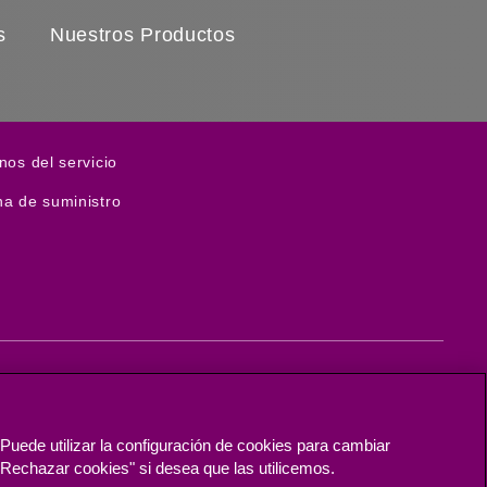
s
Nuestros Productos
s in new window)
nos del servicio
s in new window)
a de suministro
Puede utilizar la configuración de cookies para cambiar
 "Rechazar cookies" si desea que las utilicemos.