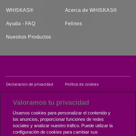
WHISKAS®
Acerca de WHISKAS®
Ayuda - FAQ
Felinos
Nuestros Productos
(opens in new window)
(opens in new windo
Declaracion de privacidad
Política de cookies
(opens in new window)
Términos del servicio
Contáctanos
Valoramos tu privacidad
(opens in new window)
(opens in new wi
Accesibilidad
Cadena de suministro
Usamos cookies para personalizar el contenido y
(opens in new window)
Configuración de cookies
carreras
los anuncios, proporcionar funciones de redes
sociales y analizar nuestro tráfico. Puede utilizar la
configuración de cookies para cambiar sus
Copyright © Mars 2026 (Whiskas)®, Propiedad de Mars Incorporated